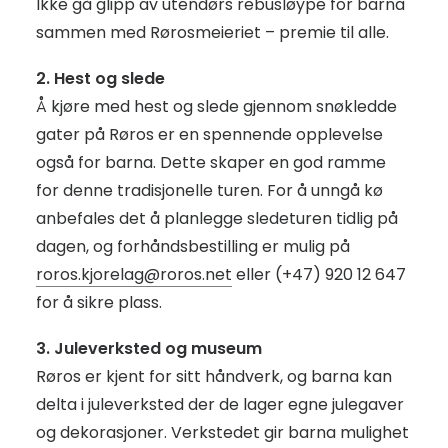
Ikke gå glipp av utendørs rebusløype for barna
sammen med Rørosmeieriet – premie til alle.
2. Hest og slede
Å kjøre med hest og slede gjennom snøkledde
gater på Røros er en spennende opplevelse
også for barna. Dette skaper en god ramme
for denne tradisjonelle turen. For å unngå kø
anbefales det å planlegge sledeturen tidlig på
dagen, og forhåndsbestilling er mulig på
roros.kjorelag@roros.net
eller (+47) 920 12 647
for å sikre plass.
3. Juleverksted og museum
Røros er kjent for sitt håndverk, og barna kan
delta i juleverksted der de lager egne julegaver
og dekorasjoner. Verkstedet gir barna mulighet