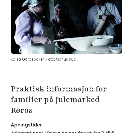
Kalsa Gårdsbakeri. Foto: Marius Rua
Praktisk informasjon for
familier på Julemarked
Røros
Åpningstider