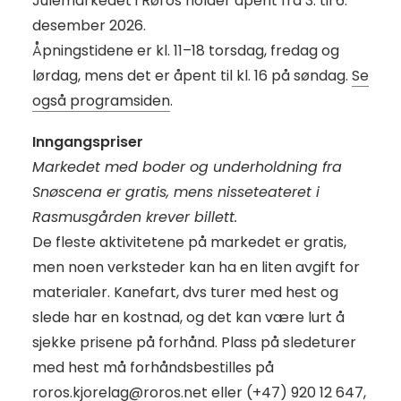
Julemarkedet i Røros holder åpent fra 3. til 6.
desember 2026.
Åpningstidene er kl. 11–18 torsdag, fredag og
lørdag, mens det er åpent til kl. 16 på søndag.
Se
også programsiden
.
Inngangspriser
Markedet med boder og underholdning fra
Snøscena er gratis, mens nisseteateret i
Rasmusgården krever billett.
De fleste aktivitetene på markedet er gratis,
men noen verksteder kan ha en liten avgift for
materialer. Kanefart, dvs turer med hest og
slede har en kostnad, og det kan være lurt å
sjekke prisene på forhånd. Plass på sledeturer
med hest må forhåndsbestilles på
roros.kjorelag@roros.net
eller (+47) 920 12 647,