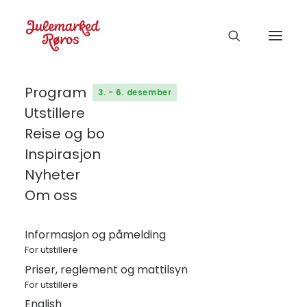
Program
3. - 6. desember
Utstillere
Reise og bo
Inspirasjon
Nyheter
De beste
Om oss
opplevelsene for
Informasjon og påmelding
For utstillere
barn og familier
Priser, reglement og mattilsyn
For utstillere
English