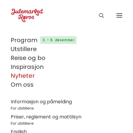
Program
3. - 6. desember
Utstillere
Reise og bo
Inspirasjon
Nyheter
Nyheter
Om oss
Her finner du nyheter fra Julemarked
Røros, den 4. – 7. desember 2025.
Informasjon og påmelding
For utstillere
Priser, reglement og mattilsyn
For utstillere
English