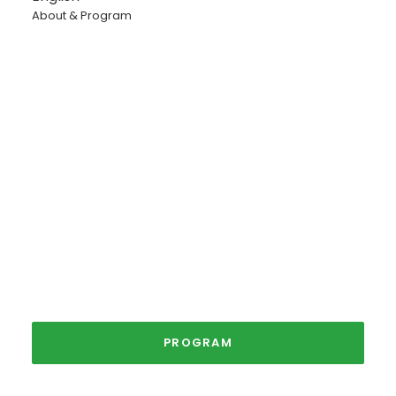
About & Program
Vil du delta som bodselger på
Julemarked Røros 2026?
PROGRAM