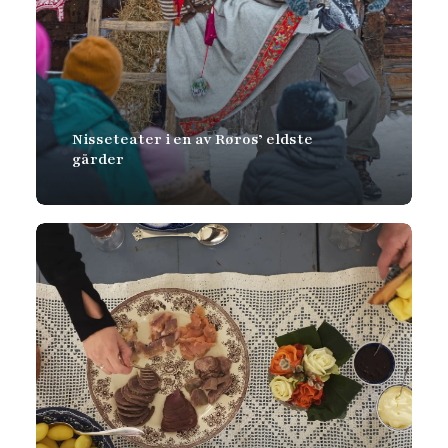
Nisseteater i en av Røros’ eldste
gårder