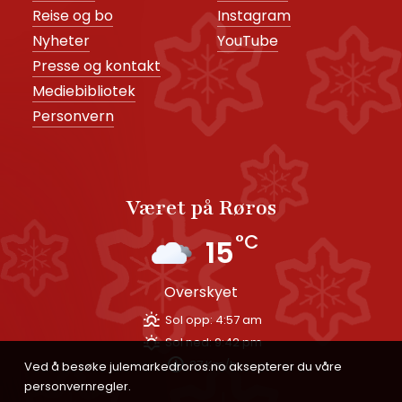
Reise og bo
Instagram
Nyheter
YouTube
Presse og kontakt
Mediebibliotek
Personvern
Været på Røros
°C
15
overskyet
Sol opp:
4:57 am
Sol ned:
9:42 pm
37 Km/h
Ved å besøke julemarkedroros.no aksepterer du våre
person­vern­regler.