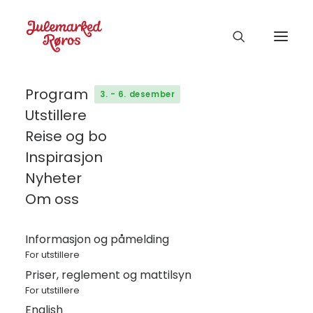
Program
3. - 6. desember
Utstillere
Beregning
Reise og bo
Inspirasjon
av
Nyheter
strømbehov
Om oss
737
Informasjon og påmelding
Nedlastinger
For utstillere
Priser, reglement og mattilsyn
For utstillere
Last ned nå!
English