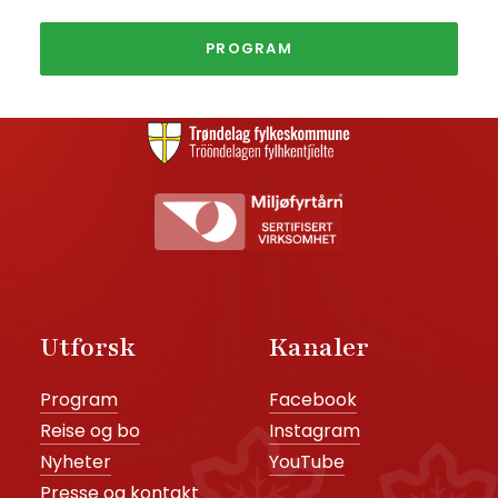
Peder Hiortgata 2, 7374 Røros
post@julemarkedroros.no
PROGRAM
Kontaktskjema
Utforsk
Kanaler
Program
Facebook
Reise og bo
Instagram
Nyheter
YouTube
Presse og kontakt