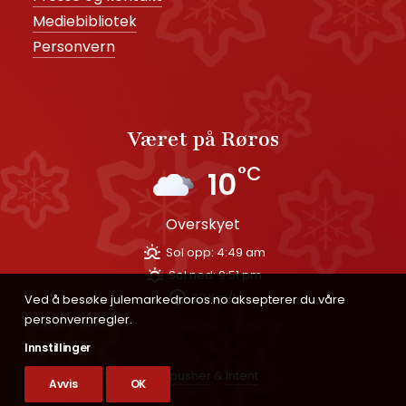
Mediebibliotek
Personvern
Været på Røros
°C
10
overskyet
Sol opp:
4:49 am
Sol ned:
9:51 pm
32 Km/h
Ved å besøke julemarkedroros.no aksepterer du våre
person­vern­regler.
Innstillinger
Laget med
av
pikselpusher
&
Intent
Avvis
OK