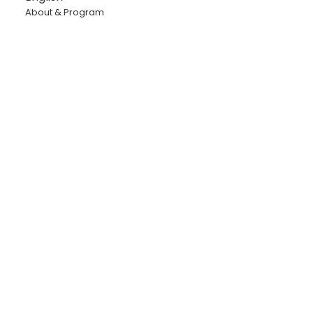
About & Program
NEXT
Opplev Røros AS