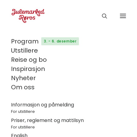
Program
3. - 6. desember
Utstillere
Fotokonkurranse
Reise og bo
Inspirasjon
Nyheter
287
Om oss
Nedlastinger
Informasjon og påmelding
Last ned nå!
For utstillere
Priser, reglement og mattilsyn
For utstillere
English